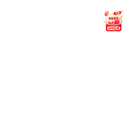
每一次更新，都是为提供更高效、更沉浸式的赛事体验而前
行。
2023年12月20日 · App v5.4.0
世界杯期间数据展示全面提速
升级数据缓存方案，应对多场赛事同时加载时的性能压
力。
对球员动态与进球动画进行了流畅度优化，适配主流网
络环境。
新增“精彩回看”模块，重点赛事集锦支持一键快速回
放。
2023年11月2日 · App v5.3.6
电竞赛事专属页上线，强化交互体验
增设“战队动态”区块，涵盖近期赛程与战力变化。