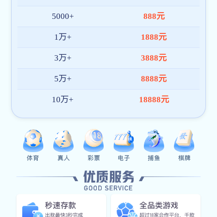
以信任构建口碑
所有服务均基于合规化机制运营，平台数据透明、交
易流程规范，长期致力于构建高可信度生态系统，持
续服务全球数百万用户，树立良好品牌形象。
多语言，多区域
支持多语种界面与主流货币结算方式，亚星唯一官网
已服务覆盖东南亚、欧洲、中东等重点市场，具备全
球运营与本地适配的服务能力。